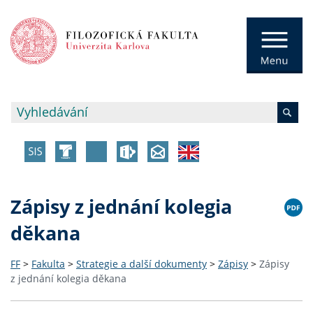
Zápisy z jednání kolegia
děkana
FF
>
Fakulta
>
Strategie a další dokumenty
>
Zápisy
>
Zápisy
z jednání kolegia děkana