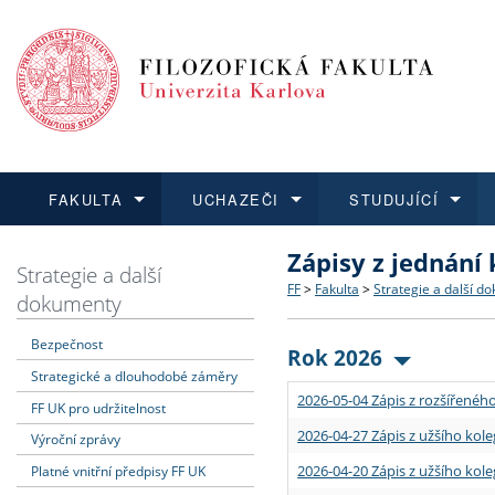
FAKULTA
UCHAZEČI
STUDUJÍCÍ
Zápisy z jednání
FAKULTA
UCHAZEČI
STUDUJÍCÍ
VĚDA A VÝZKUM
ZAHRANIČÍ
Struktura a historie
Co studovat a jak se přihlá
Bakalářské a magisterské
O vědě a výzkumu na FF
Aktuální nabídky a výběrov
Strategie a další
FF
>
Fakulta
>
Strategie a další d
dokumenty
Dozvědět se více
Podat přihlášku
Dozvědět se více
Dozvědět se více
Dozvědět se více
Strategie a další dokumen
Učitelské studijní program
Doktorské studium
Akademické kvalifikace
Vyjíždějící studenti
Bezpečnost
Rok 2026
Strategické a dlouhodobé záměry
Podpora a benefity pro z
Informace k průběhu přijím
Rigorózní řízení
Granty a projekty
Přijíždějící studenti
2026-05-04 Zápis z rozšířeného
FF UK pro udržitelnost
Absolventi fakulty
Vyjíždějící zaměstnanci
2026-04-27 Zápis z užšího kole
Výroční zprávy
2026-04-20 Zápis z užšího kole
Platné vnitřní předpisy FF UK
Fakultní školy FF UK