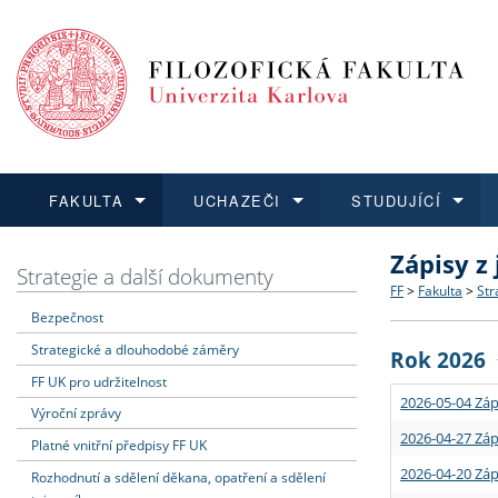
FAKULTA
UCHAZEČI
STUDUJÍCÍ
Zápisy z
FAKULTA
UCHAZEČI
STUDUJÍCÍ
VĚDA A VÝZKUM
ZAHRANIČÍ
Struktura a
Co studova
Bakalářsk
O vědě a 
Aktuální n
Strategie a další dokumenty
FF
>
Fakulta
>
Str
Bezpečnost
Dozvědět se více
Podat přihlášku
Dozvědět se více
Dozvědět se více
Dozvědět se více
Strategie 
Učitelské 
Doktorské
Akademické
Vyjíždějící
Strategické a dlouhodobé záměry
Rok 2026
Podpora a
Informace 
Rigorózní 
Granty a p
Přijíždějíc
FF UK pro udržitelnost
2026-05-04 Záp
Výroční zprávy
Absolventi
Vyjíždějíc
2026-04-27 Záp
Platné vnitřní předpisy FF UK
2026-04-20 Záp
Rozhodnutí a sdělení děkana, opatření a sdělení
Fakultní š