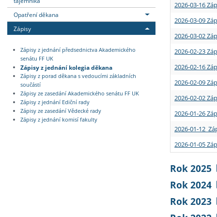
tajemníka
2026-03-16 Záp
Opatření děkana
2026-03-09 Záp
Zápisy
2026-03-02 Záp
Zápisy z jednání předsednictva Akademického
2026-02-23 Záp
senátu FF UK
2026-02-16 Záp
Zápisy z jednání kolegia děkana
Zápisy z porad děkana s vedoucími základních
2026-02-09 Záp
součástí
Zápisy ze zasedání Akademického senátu FF UK
2026-02-02 Záp
Zápisy z jednání Ediční rady
Zápisy ze zasedání Vědecké rady
2026-01-26 Záp
Zápisy z jednání komisí fakulty
2026-01-12 Záp
2026-01-05 Záp
Rok 2025
Rok 2024
Rok 2023