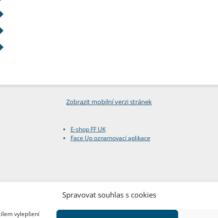
Zobrazit mobilní verzi stránek
E-shop FF UK
Face Up oznamovací aplikace
Spravovat souhlas s cookies
cílem vylepšení