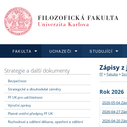
FAKULTA
UCHAZEČI
STUDUJÍCÍ
Zápisy z
FAKULTA
UCHAZEČI
STUDUJÍCÍ
VĚDA A VÝZKUM
ZAHRANIČÍ
Struktura a
Co studova
Bakalářsk
O vědě a 
Aktuální n
Strategie a další dokumenty
FF
>
Fakulta
>
Str
Bezpečnost
Dozvědět se více
Podat přihlášku
Dozvědět se více
Dozvědět se více
Dozvědět se více
Strategie 
Učitelské 
Doktorské
Akademické
Vyjíždějící
Strategické a dlouhodobé záměry
Rok 2026
Podpora a
Informace 
Rigorózní 
Granty a p
Přijíždějíc
FF UK pro udržitelnost
2026-05-04 Záp
Výroční zprávy
Absolventi
Vyjíždějíc
2026-04-27 Záp
Platné vnitřní předpisy FF UK
2026-04-20 Záp
Rozhodnutí a sdělení děkana, opatření a sdělení
Fakultní š