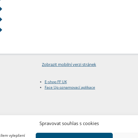
Zobrazit mobilní verzi stránek
E-shop FF UK
Face Up oznamovací aplikace
Spravovat souhlas s cookies
cílem vylepšení