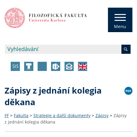
Zápisy z jednání kolegia
děkana
FF
>
Fakulta
>
Strategie a další dokumenty
>
Zápisy
>
Zápisy
z jednání kolegia děkana