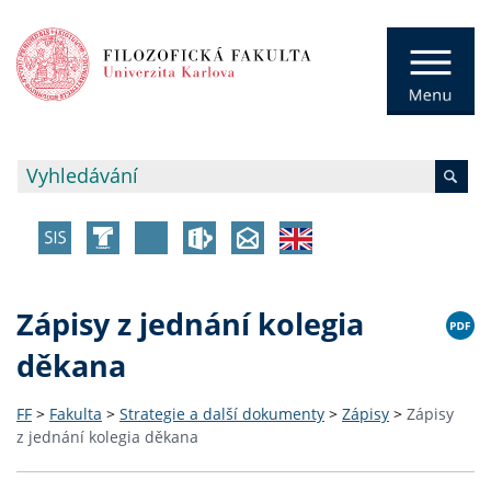
Zápisy z jednání kolegia
děkana
FF
>
Fakulta
>
Strategie a další dokumenty
>
Zápisy
>
Zápisy
z jednání kolegia děkana