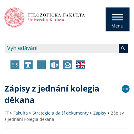
Zápisy z jednání kolegia
děkana
FF
>
Fakulta
>
Strategie a další dokumenty
>
Zápisy
>
Zápisy
z jednání kolegia děkana