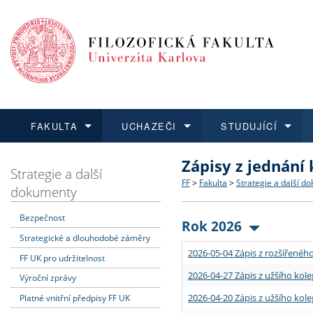
FAKULTA
UCHAZEČI
STUDUJÍCÍ
Zápisy z jednání
FAKULTA
UCHAZEČI
STUDUJÍCÍ
VĚDA A VÝZKUM
ZAHRANIČÍ
Struktura a historie
Co studovat a jak se přihlá
Bakalářské a magisterské
O vědě a výzkumu na FF
Aktuální nabídky a výběrov
Strategie a další
FF
>
Fakulta
>
Strategie a další d
dokumenty
Dozvědět se více
Podat přihlášku
Dozvědět se více
Dozvědět se více
Dozvědět se více
Strategie a další dokumen
Učitelské studijní program
Doktorské studium
Akademické kvalifikace
Vyjíždějící studenti
Bezpečnost
Rok 2026
Strategické a dlouhodobé záměry
Podpora a benefity pro z
Informace k průběhu přijím
Rigorózní řízení
Granty a projekty
Přijíždějící studenti
2026-05-04 Zápis z rozšířeného
FF UK pro udržitelnost
Absolventi fakulty
Vyjíždějící zaměstnanci
2026-04-27 Zápis z užšího kole
Výroční zprávy
2026-04-20 Zápis z užšího kole
Platné vnitřní předpisy FF UK
Fakultní školy FF UK