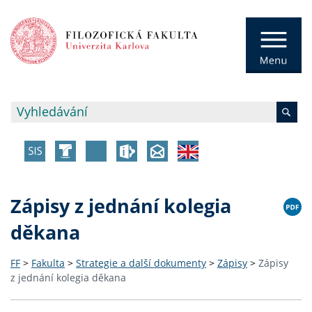
Zápisy z jednání kolegia
děkana
FF
>
Fakulta
>
Strategie a další dokumenty
>
Zápisy
>
Zápisy
z jednání kolegia děkana