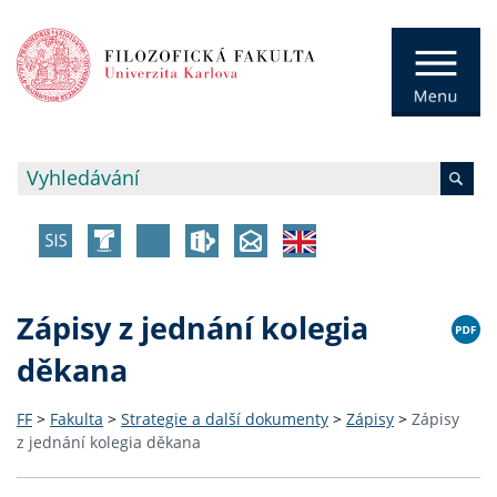
Zápisy z jednání kolegia
děkana
FF
>
Fakulta
>
Strategie a další dokumenty
>
Zápisy
>
Zápisy
z jednání kolegia děkana