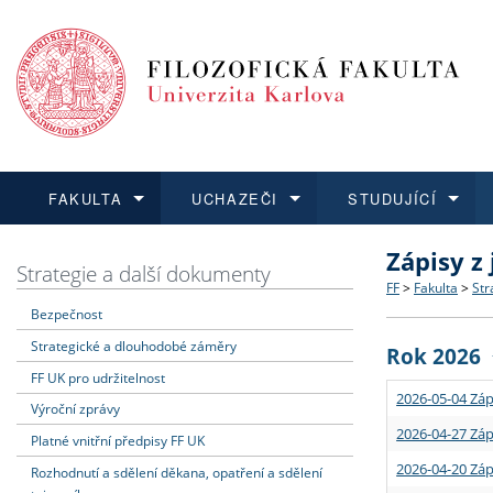
FAKULTA
UCHAZEČI
STUDUJÍCÍ
Zápisy z
FAKULTA
UCHAZEČI
STUDUJÍCÍ
VĚDA A VÝZKUM
ZAHRANIČÍ
Struktura a
Co studova
Bakalářsk
O vědě a 
Aktuální n
Strategie a další dokumenty
FF
>
Fakulta
>
Str
Bezpečnost
Dozvědět se více
Podat přihlášku
Dozvědět se více
Dozvědět se více
Dozvědět se více
Strategie 
Učitelské 
Doktorské
Akademické
Vyjíždějící
Strategické a dlouhodobé záměry
Rok 2026
Podpora a
Informace 
Rigorózní 
Granty a p
Přijíždějíc
FF UK pro udržitelnost
2026-05-04 Záp
Výroční zprávy
Absolventi
Vyjíždějíc
2026-04-27 Záp
Platné vnitřní předpisy FF UK
2026-04-20 Záp
Rozhodnutí a sdělení děkana, opatření a sdělení
Fakultní š