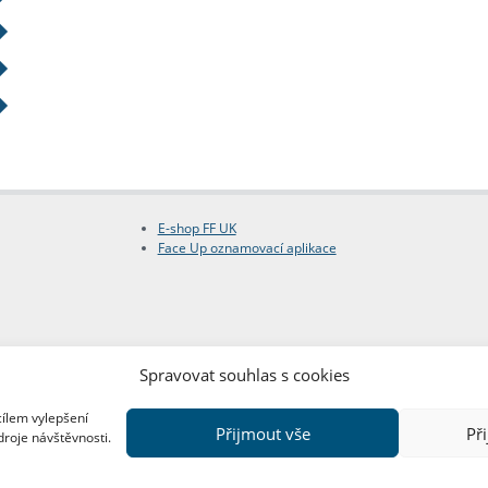
E-shop FF UK
Face Up oznamovací aplikace
Spravovat souhlas s cookies
cílem vylepšení
Přijmout vše
Př
droje návštěvnosti.
Copyright © FF UK 2026
Design:
Red Peppers