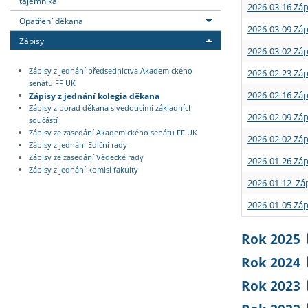
tajemníka
2026-03-16 Záp
Opatření děkana
2026-03-09 Záp
Zápisy
2026-03-02 Záp
Zápisy z jednání předsednictva Akademického
2026-02-23 Záp
senátu FF UK
2026-02-16 Záp
Zápisy z jednání kolegia děkana
Zápisy z porad děkana s vedoucími základních
2026-02-09 Záp
součástí
Zápisy ze zasedání Akademického senátu FF UK
2026-02-02 Záp
Zápisy z jednání Ediční rady
Zápisy ze zasedání Vědecké rady
2026-01-26 Záp
Zápisy z jednání komisí fakulty
2026-01-12 Záp
2026-01-05 Záp
Rok 2025
Rok 2024
Rok 2023