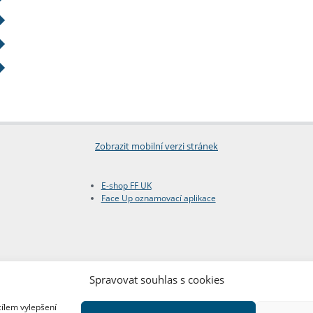
Zobrazit mobilní verzi stránek
E-shop FF UK
Face Up oznamovací aplikace
Spravovat souhlas s cookies
cílem vylepšení