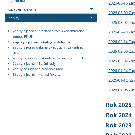
tajemníka
2026-03-16 Záp
Opatření děkana
2026-03-09 Záp
Zápisy
2026-03-02 Záp
Zápisy z jednání předsednictva Akademického
2026-02-23 Záp
senátu FF UK
2026-02-16 Záp
Zápisy z jednání kolegia děkana
Zápisy z porad děkana s vedoucími základních
2026-02-09 Záp
součástí
Zápisy ze zasedání Akademického senátu FF UK
2026-02-02 Záp
Zápisy z jednání Ediční rady
Zápisy ze zasedání Vědecké rady
2026-01-26 Záp
Zápisy z jednání komisí fakulty
2026-01-12 Záp
2026-01-05 Záp
Rok 2025
Rok 2024
Rok 2023