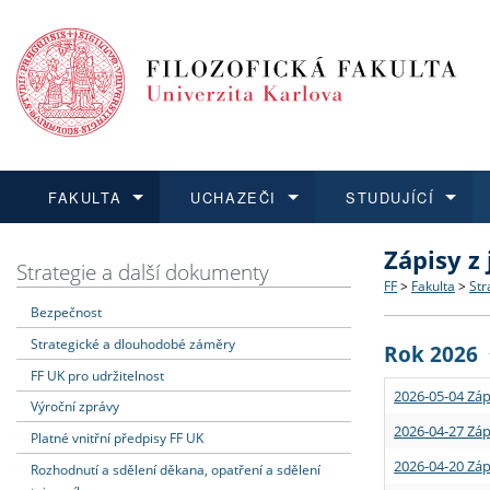
FAKULTA
UCHAZEČI
STUDUJÍCÍ
Zápisy z
FAKULTA
UCHAZEČI
STUDUJÍCÍ
VĚDA A VÝZKUM
ZAHRANIČÍ
Struktura a
Co studova
Bakalářsk
O vědě a 
Aktuální n
Strategie a další dokumenty
FF
>
Fakulta
>
Str
Bezpečnost
Dozvědět se více
Podat přihlášku
Dozvědět se více
Dozvědět se více
Dozvědět se více
Strategie 
Učitelské 
Doktorské
Akademické
Vyjíždějící
Strategické a dlouhodobé záměry
Rok 2026
Podpora a
Informace 
Rigorózní 
Granty a p
Přijíždějíc
FF UK pro udržitelnost
2026-05-04 Záp
Výroční zprávy
Absolventi
Vyjíždějíc
2026-04-27 Záp
Platné vnitřní předpisy FF UK
2026-04-20 Záp
Rozhodnutí a sdělení děkana, opatření a sdělení
Fakultní š