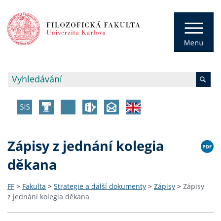
Zápisy z jednání kolegia
děkana
FF
>
Fakulta
>
Strategie a další dokumenty
>
Zápisy
>
Zápisy
z jednání kolegia děkana