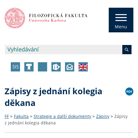
Zápisy z jednání kolegia
děkana
FF
>
Fakulta
>
Strategie a další dokumenty
>
Zápisy
>
Zápisy
z jednání kolegia děkana