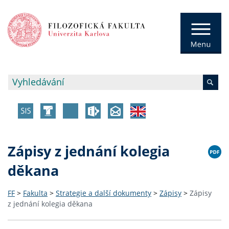
Zápisy z jednání kolegia
děkana
FF
>
Fakulta
>
Strategie a další dokumenty
>
Zápisy
>
Zápisy
z jednání kolegia děkana