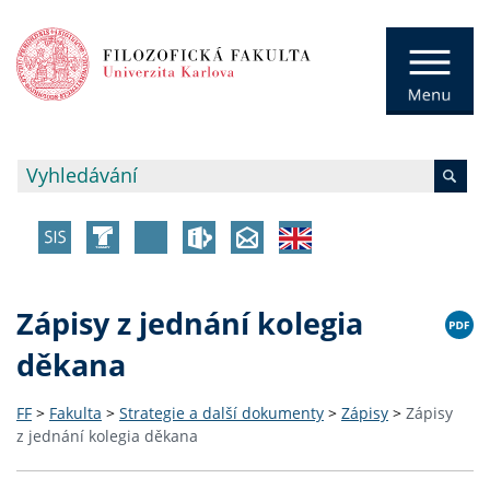
Zápisy z jednání kolegia
děkana
FF
>
Fakulta
>
Strategie a další dokumenty
>
Zápisy
>
Zápisy
z jednání kolegia děkana