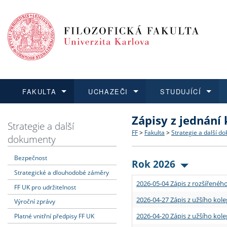
FAKULTA
UCHAZEČI
STUDUJÍCÍ
Zápisy z jednání
FAKULTA
UCHAZEČI
STUDUJÍCÍ
VĚDA A VÝZKUM
ZAHRANIČÍ
Struktura a historie
Co studovat a jak se přihlá
Bakalářské a magisterské
O vědě a výzkumu na FF
Aktuální nabídky a výběrov
Strategie a další
FF
>
Fakulta
>
Strategie a další d
dokumenty
Dozvědět se více
Podat přihlášku
Dozvědět se více
Dozvědět se více
Dozvědět se více
Strategie a další dokumen
Učitelské studijní program
Doktorské studium
Akademické kvalifikace
Vyjíždějící studenti
Bezpečnost
Rok 2026
Strategické a dlouhodobé záměry
Podpora a benefity pro z
Informace k průběhu přijím
Rigorózní řízení
Granty a projekty
Přijíždějící studenti
2026-05-04 Zápis z rozšířeného
FF UK pro udržitelnost
Absolventi fakulty
Vyjíždějící zaměstnanci
2026-04-27 Zápis z užšího kole
Výroční zprávy
2026-04-20 Zápis z užšího kole
Platné vnitřní předpisy FF UK
Fakultní školy FF UK