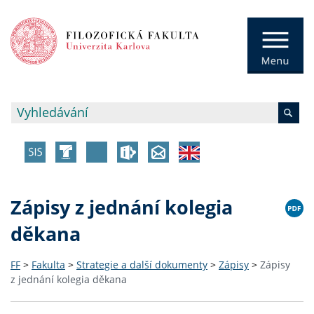
Zápisy z jednání kolegia
děkana
FF
>
Fakulta
>
Strategie a další dokumenty
>
Zápisy
>
Zápisy
z jednání kolegia děkana