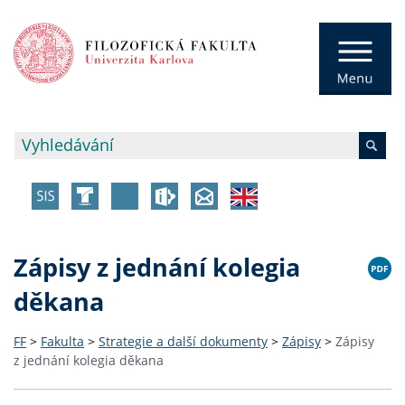
Zápisy z jednání kolegia
děkana
FF
>
Fakulta
>
Strategie a další dokumenty
>
Zápisy
>
Zápisy
z jednání kolegia děkana