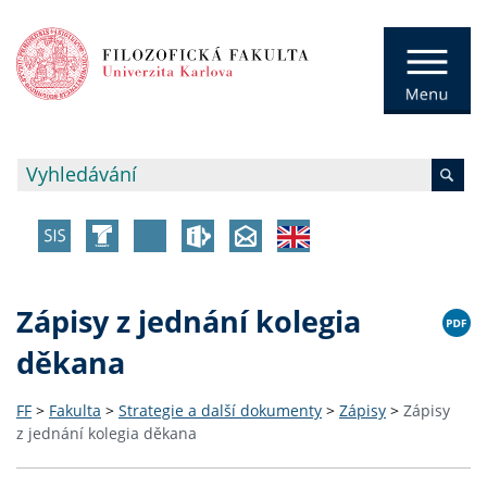
Zápisy z jednání kolegia
děkana
FF
>
Fakulta
>
Strategie a další dokumenty
>
Zápisy
>
Zápisy
z jednání kolegia děkana