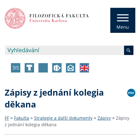
Zápisy z jednání kolegia
děkana
FF
>
Fakulta
>
Strategie a další dokumenty
>
Zápisy
>
Zápisy
z jednání kolegia děkana