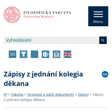
Zápisy z jednání kolegia
děkana
FF
>
Fakulta
>
Strategie a další dokumenty
>
Zápisy
>
Zápisy
z jednání kolegia děkana