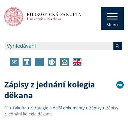
Zápisy z jednání kolegia
děkana
FF
>
Fakulta
>
Strategie a další dokumenty
>
Zápisy
>
Zápisy
z jednání kolegia děkana