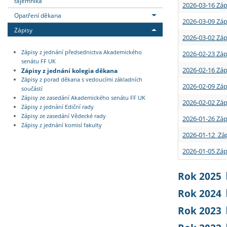
tajemníka
2026-03-16 Záp
Opatření děkana
2026-03-09 Záp
Zápisy
2026-03-02 Záp
Zápisy z jednání předsednictva Akademického
2026-02-23 Záp
senátu FF UK
2026-02-16 Záp
Zápisy z jednání kolegia děkana
Zápisy z porad děkana s vedoucími základních
2026-02-09 Záp
součástí
Zápisy ze zasedání Akademického senátu FF UK
2026-02-02 Záp
Zápisy z jednání Ediční rady
Zápisy ze zasedání Vědecké rady
2026-01-26 Záp
Zápisy z jednání komisí fakulty
2026-01-12 Záp
2026-01-05 Záp
Rok 2025
Rok 2024
Rok 2023