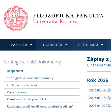
FAKULTA
UCHAZEČI
STUDUJÍCÍ
Zápisy z
FAKULTA
UCHAZEČI
STUDUJÍCÍ
VĚDA A VÝZKUM
ZAHRANIČÍ
Struktura a
Co studova
Bakalářsk
O vědě a 
Aktuální n
Strategie a další dokumenty
FF
>
Fakulta
>
Str
Bezpečnost
Dozvědět se více
Podat přihlášku
Dozvědět se více
Dozvědět se více
Dozvědět se více
Strategie 
Učitelské 
Doktorské
Akademické
Vyjíždějící
Strategické a dlouhodobé záměry
Rok 2026
Podpora a
Informace 
Rigorózní 
Granty a p
Přijíždějíc
FF UK pro udržitelnost
2026-05-04 Záp
Výroční zprávy
Absolventi
Vyjíždějíc
2026-04-27 Záp
Platné vnitřní předpisy FF UK
2026-04-20 Záp
Rozhodnutí a sdělení děkana, opatření a sdělení
Fakultní š