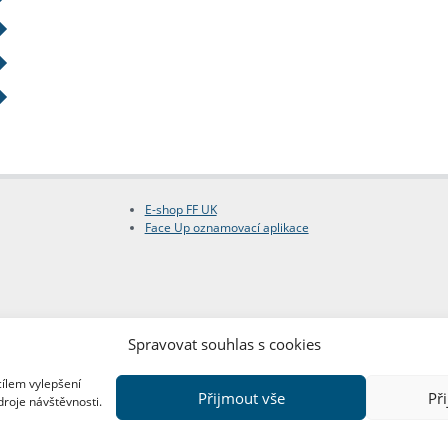
E-shop FF UK
Face Up oznamovací aplikace
Spravovat souhlas s cookies
cílem vylepšení
Přijmout vše
Př
droje návštěvnosti.
Copyright © FF UK 2026
Design:
Red Peppers