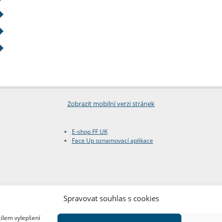
Zobrazit mobilní verzi stránek
E-shop FF UK
Face Up oznamovací aplikace
Spravovat souhlas s cookies
cílem vylepšení