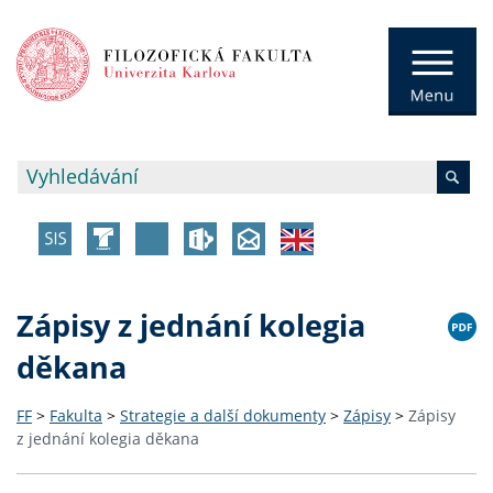
Zápisy z jednání kolegia
děkana
FF
>
Fakulta
>
Strategie a další dokumenty
>
Zápisy
>
Zápisy
z jednání kolegia děkana