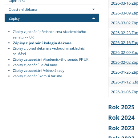
tajemníka
2026-03-16 Záp
Opatření děkana
2026-03-09 Záp
Zápisy
2026-03-02 Záp
Zápisy z jednání předsednictva Akademického
2026-02-23 Záp
senátu FF UK
2026-02-16 Záp
Zápisy z jednání kolegia děkana
Zápisy z porad děkana s vedoucími základních
2026-02-09 Záp
součástí
Zápisy ze zasedání Akademického senátu FF UK
2026-02-02 Záp
Zápisy z jednání Ediční rady
Zápisy ze zasedání Vědecké rady
2026-01-26 Záp
Zápisy z jednání komisí fakulty
2026-01-12 Záp
2026-01-05 Záp
Rok 2025
Rok 2024
Rok 2023