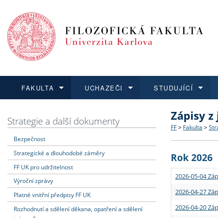
FAKULTA
UCHAZEČI
STUDUJÍCÍ
Zápisy z
FAKULTA
UCHAZEČI
STUDUJÍCÍ
VĚDA A VÝZKUM
ZAHRANIČÍ
Struktura a
Co studova
Bakalářsk
O vědě a 
Aktuální n
Strategie a další dokumenty
FF
>
Fakulta
>
Str
Bezpečnost
Dozvědět se více
Podat přihlášku
Dozvědět se více
Dozvědět se více
Dozvědět se více
Strategie 
Učitelské 
Doktorské
Akademické
Vyjíždějící
Strategické a dlouhodobé záměry
Rok 2026
Podpora a
Informace 
Rigorózní 
Granty a p
Přijíždějíc
FF UK pro udržitelnost
2026-05-04 Záp
Výroční zprávy
Absolventi
Vyjíždějíc
2026-04-27 Záp
Platné vnitřní předpisy FF UK
2026-04-20 Záp
Rozhodnutí a sdělení děkana, opatření a sdělení
Fakultní š