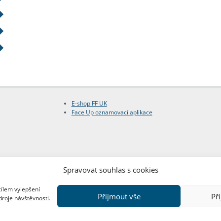
E-shop FF UK
Face Up oznamovací aplikace
Spravovat souhlas s cookies
cílem vylepšení
Přijmout vše
Př
droje návštěvnosti.
Copyright © FF UK 2026
Design:
Red Peppers