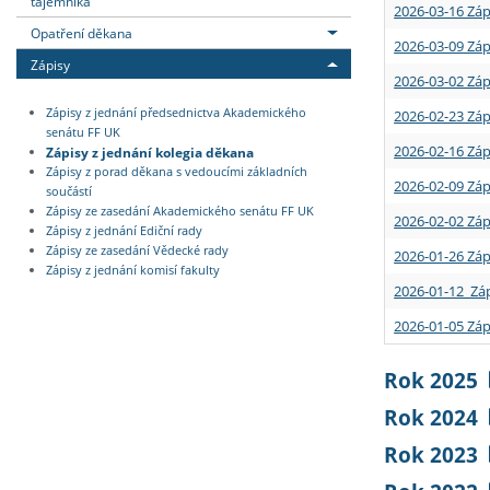
tajemníka
2026-03-16 Záp
Opatření děkana
2026-03-09 Záp
Zápisy
2026-03-02 Záp
Zápisy z jednání předsednictva Akademického
2026-02-23 Záp
senátu FF UK
2026-02-16 Záp
Zápisy z jednání kolegia děkana
Zápisy z porad děkana s vedoucími základních
2026-02-09 Záp
součástí
Zápisy ze zasedání Akademického senátu FF UK
2026-02-02 Záp
Zápisy z jednání Ediční rady
Zápisy ze zasedání Vědecké rady
2026-01-26 Záp
Zápisy z jednání komisí fakulty
2026-01-12 Záp
2026-01-05 Záp
Rok 2025
Rok 2024
Rok 2023