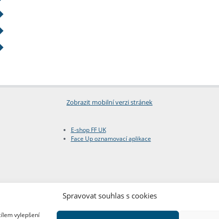
Zobrazit mobilní verzi stránek
E-shop FF UK
Face Up oznamovací aplikace
Spravovat souhlas s cookies
cílem vylepšení