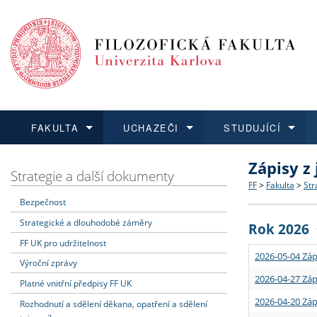
FAKULTA
UCHAZEČI
STUDUJÍCÍ
Zápisy z
FAKULTA
UCHAZEČI
STUDUJÍCÍ
VĚDA A VÝZKUM
ZAHRANIČÍ
Struktura a
Co studova
Bakalářsk
O vědě a 
Aktuální n
Strategie a další dokumenty
FF
>
Fakulta
>
Str
Bezpečnost
Dozvědět se více
Podat přihlášku
Dozvědět se více
Dozvědět se více
Dozvědět se více
Strategie 
Učitelské 
Doktorské
Akademické
Vyjíždějící
Strategické a dlouhodobé záměry
Rok 2026
Podpora a
Informace 
Rigorózní 
Granty a p
Přijíždějíc
FF UK pro udržitelnost
2026-05-04 Záp
Výroční zprávy
Absolventi
Vyjíždějíc
2026-04-27 Záp
Platné vnitřní předpisy FF UK
2026-04-20 Záp
Rozhodnutí a sdělení děkana, opatření a sdělení
Fakultní š