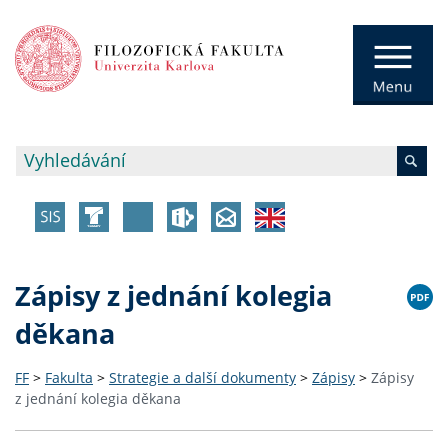
Zápisy z jednání kolegia
děkana
FF
>
Fakulta
>
Strategie a další dokumenty
>
Zápisy
>
Zápisy
z jednání kolegia děkana