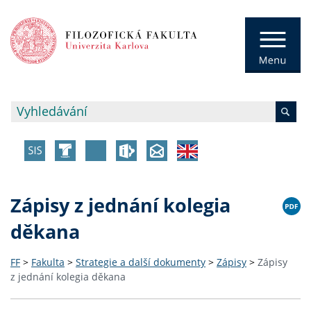
Zápisy z jednání kolegia
děkana
FF
>
Fakulta
>
Strategie a další dokumenty
>
Zápisy
>
Zápisy
z jednání kolegia děkana