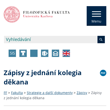
Zápisy z jednání kolegia
děkana
FF
>
Fakulta
>
Strategie a další dokumenty
>
Zápisy
>
Zápisy
z jednání kolegia děkana