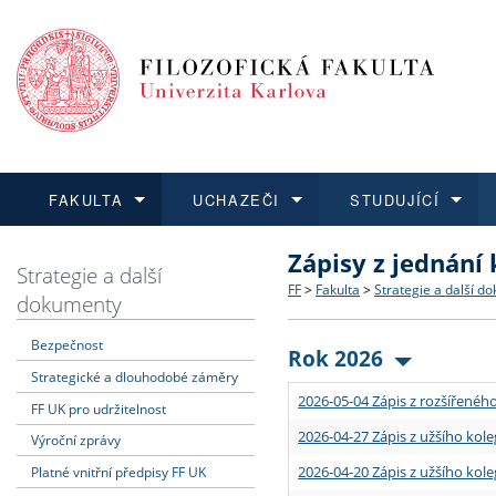
FAKULTA
UCHAZEČI
STUDUJÍCÍ
Zápisy z jednání
FAKULTA
UCHAZEČI
STUDUJÍCÍ
VĚDA A VÝZKUM
ZAHRANIČÍ
Struktura a historie
Co studovat a jak se přihlá
Bakalářské a magisterské
O vědě a výzkumu na FF
Aktuální nabídky a výběrov
Strategie a další
FF
>
Fakulta
>
Strategie a další d
dokumenty
Dozvědět se více
Podat přihlášku
Dozvědět se více
Dozvědět se více
Dozvědět se více
Strategie a další dokumen
Učitelské studijní program
Doktorské studium
Akademické kvalifikace
Vyjíždějící studenti
Bezpečnost
Rok 2026
Strategické a dlouhodobé záměry
Podpora a benefity pro z
Informace k průběhu přijím
Rigorózní řízení
Granty a projekty
Přijíždějící studenti
2026-05-04 Zápis z rozšířeného
FF UK pro udržitelnost
Absolventi fakulty
Vyjíždějící zaměstnanci
2026-04-27 Zápis z užšího kole
Výroční zprávy
2026-04-20 Zápis z užšího kole
Platné vnitřní předpisy FF UK
Fakultní školy FF UK