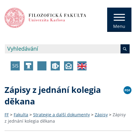
Zápisy z jednání kolegia
děkana
FF
>
Fakulta
>
Strategie a další dokumenty
>
Zápisy
>
Zápisy
z jednání kolegia děkana