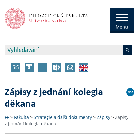
Zápisy z jednání kolegia
děkana
FF
>
Fakulta
>
Strategie a další dokumenty
>
Zápisy
>
Zápisy
z jednání kolegia děkana