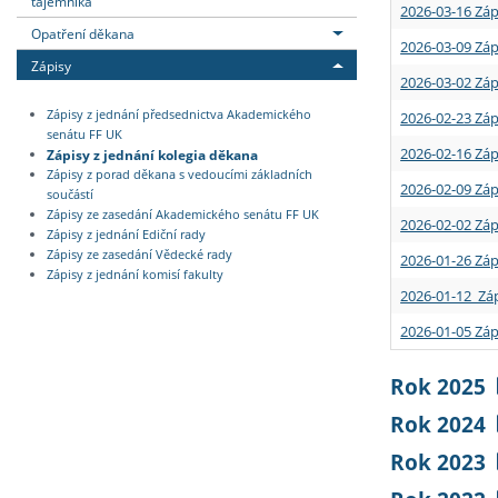
tajemníka
2026-03-16 Záp
Opatření děkana
2026-03-09 Záp
Zápisy
2026-03-02 Záp
Zápisy z jednání předsednictva Akademického
2026-02-23 Záp
senátu FF UK
2026-02-16 Záp
Zápisy z jednání kolegia děkana
Zápisy z porad děkana s vedoucími základních
2026-02-09 Záp
součástí
Zápisy ze zasedání Akademického senátu FF UK
2026-02-02 Záp
Zápisy z jednání Ediční rady
Zápisy ze zasedání Vědecké rady
2026-01-26 Záp
Zápisy z jednání komisí fakulty
2026-01-12 Záp
2026-01-05 Záp
Rok 2025
Rok 2024
Rok 2023