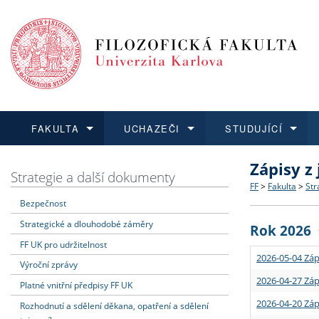
FAKULTA
UCHAZEČI
STUDUJÍCÍ
Zápisy z
FAKULTA
UCHAZEČI
STUDUJÍCÍ
VĚDA A VÝZKUM
ZAHRANIČÍ
Struktura a
Co studova
Bakalářsk
O vědě a 
Aktuální n
Strategie a další dokumenty
FF
>
Fakulta
>
Str
Bezpečnost
Dozvědět se více
Podat přihlášku
Dozvědět se více
Dozvědět se více
Dozvědět se více
Strategie 
Učitelské 
Doktorské
Akademické
Vyjíždějící
Strategické a dlouhodobé záměry
Rok 2026
Podpora a
Informace 
Rigorózní 
Granty a p
Přijíždějíc
FF UK pro udržitelnost
2026-05-04 Záp
Výroční zprávy
Absolventi
Vyjíždějíc
2026-04-27 Záp
Platné vnitřní předpisy FF UK
2026-04-20 Záp
Rozhodnutí a sdělení děkana, opatření a sdělení
Fakultní š