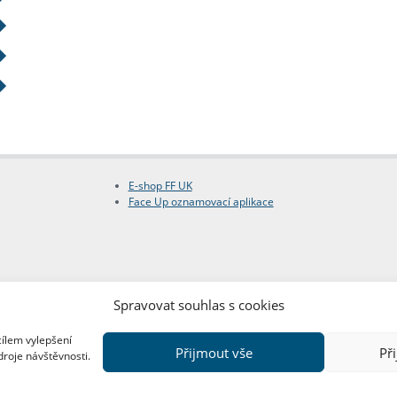
E-shop FF UK
Face Up oznamovací aplikace
Spravovat souhlas s cookies
cílem vylepšení
Přijmout vše
Př
droje návštěvnosti.
Copyright © FF UK 2026
Design:
Red Peppers