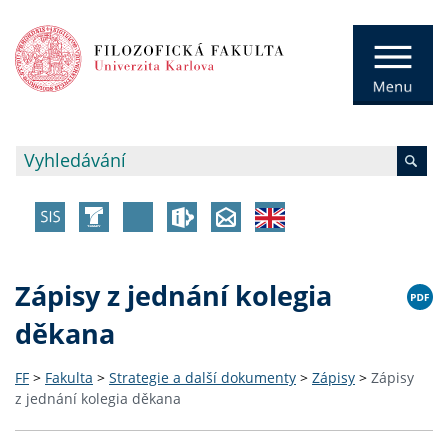
Zápisy z jednání kolegia
děkana
FF
>
Fakulta
>
Strategie a další dokumenty
>
Zápisy
>
Zápisy
z jednání kolegia děkana