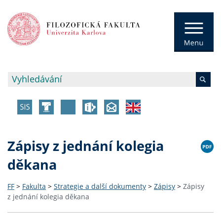
Zápisy z jednání kolegia
děkana
FF
>
Fakulta
>
Strategie a další dokumenty
>
Zápisy
>
Zápisy
z jednání kolegia děkana