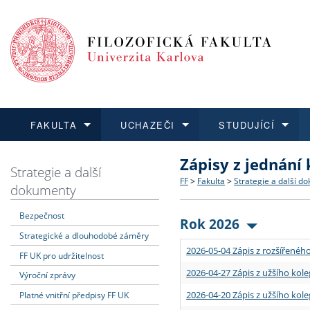
FAKULTA
UCHAZEČI
STUDUJÍCÍ
Zápisy z jednání
FAKULTA
UCHAZEČI
STUDUJÍCÍ
VĚDA A VÝZKUM
ZAHRANIČÍ
Struktura a historie
Co studovat a jak se přihlá
Bakalářské a magisterské
O vědě a výzkumu na FF
Aktuální nabídky a výběrov
Strategie a další
FF
>
Fakulta
>
Strategie a další d
dokumenty
Dozvědět se více
Podat přihlášku
Dozvědět se více
Dozvědět se více
Dozvědět se více
Strategie a další dokumen
Učitelské studijní program
Doktorské studium
Akademické kvalifikace
Vyjíždějící studenti
Bezpečnost
Rok 2026
Strategické a dlouhodobé záměry
Podpora a benefity pro z
Informace k průběhu přijím
Rigorózní řízení
Granty a projekty
Přijíždějící studenti
2026-05-04 Zápis z rozšířeného
FF UK pro udržitelnost
Absolventi fakulty
Vyjíždějící zaměstnanci
2026-04-27 Zápis z užšího kole
Výroční zprávy
2026-04-20 Zápis z užšího kole
Platné vnitřní předpisy FF UK
Fakultní školy FF UK