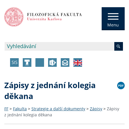
Zápisy z jednání kolegia
děkana
FF
>
Fakulta
>
Strategie a další dokumenty
>
Zápisy
>
Zápisy
z jednání kolegia děkana