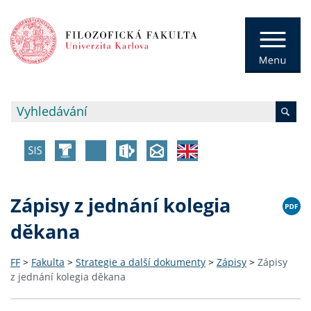
Zápisy z jednání kolegia
děkana
FF
>
Fakulta
>
Strategie a další dokumenty
>
Zápisy
>
Zápisy
z jednání kolegia děkana