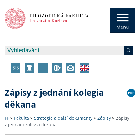
Zápisy z jednání kolegia
děkana
FF
>
Fakulta
>
Strategie a další dokumenty
>
Zápisy
>
Zápisy
z jednání kolegia děkana