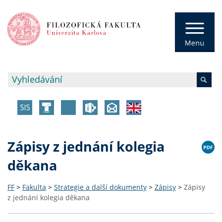
Zápisy z jednání kolegia
děkana
FF
>
Fakulta
>
Strategie a další dokumenty
>
Zápisy
>
Zápisy
z jednání kolegia děkana