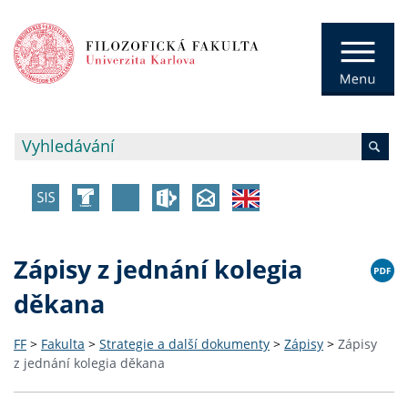
Zápisy z jednání kolegia
děkana
FF
>
Fakulta
>
Strategie a další dokumenty
>
Zápisy
>
Zápisy
z jednání kolegia děkana