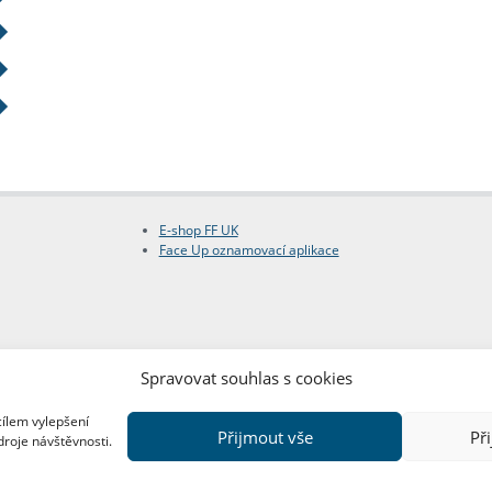
E-shop FF UK
Face Up oznamovací aplikace
Spravovat souhlas s cookies
cílem vylepšení
Přijmout vše
Př
droje návštěvnosti.
Copyright © FF UK 2026
Design:
Red Peppers