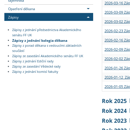
tajemníka
2026-03-16 Záp
Opatření děkana
2026-03-09 Záp
Zápisy
2026-03-02 Záp
Zápisy z jednání předsednictva Akademického
2026-02-23 Záp
senátu FF UK
2026-02-16 Záp
Zápisy z jednání kolegia děkana
Zápisy z porad děkana s vedoucími základních
2026-02-09 Záp
součástí
Zápisy ze zasedání Akademického senátu FF UK
2026-02-02 Záp
Zápisy z jednání Ediční rady
Zápisy ze zasedání Vědecké rady
2026-01-26 Záp
Zápisy z jednání komisí fakulty
2026-01-12 Záp
2026-01-05 Záp
Rok 2025
Rok 2024
Rok 2023