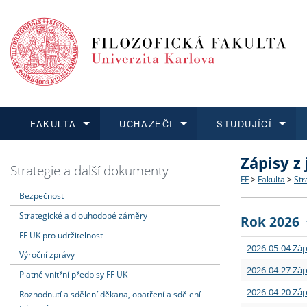
FAKULTA
UCHAZEČI
STUDUJÍCÍ
Zápisy z
FAKULTA
UCHAZEČI
STUDUJÍCÍ
VĚDA A VÝZKUM
ZAHRANIČÍ
Struktura a
Co studova
Bakalářsk
O vědě a 
Aktuální n
Strategie a další dokumenty
FF
>
Fakulta
>
Str
Bezpečnost
Dozvědět se více
Podat přihlášku
Dozvědět se více
Dozvědět se více
Dozvědět se více
Strategie 
Učitelské 
Doktorské
Akademické
Vyjíždějící
Strategické a dlouhodobé záměry
Rok 2026
Podpora a
Informace 
Rigorózní 
Granty a p
Přijíždějíc
FF UK pro udržitelnost
2026-05-04 Záp
Výroční zprávy
Absolventi
Vyjíždějíc
2026-04-27 Záp
Platné vnitřní předpisy FF UK
2026-04-20 Záp
Rozhodnutí a sdělení děkana, opatření a sdělení
Fakultní š