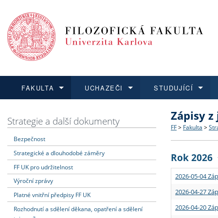
FAKULTA
UCHAZEČI
STUDUJÍCÍ
Zápisy z
FAKULTA
UCHAZEČI
STUDUJÍCÍ
VĚDA A VÝZKUM
ZAHRANIČÍ
Struktura a
Co studova
Bakalářsk
O vědě a 
Aktuální n
Strategie a další dokumenty
FF
>
Fakulta
>
Str
Bezpečnost
Dozvědět se více
Podat přihlášku
Dozvědět se více
Dozvědět se více
Dozvědět se více
Strategie 
Učitelské 
Doktorské
Akademické
Vyjíždějící
Strategické a dlouhodobé záměry
Rok 2026
Podpora a
Informace 
Rigorózní 
Granty a p
Přijíždějíc
FF UK pro udržitelnost
2026-05-04 Záp
Výroční zprávy
Absolventi
Vyjíždějíc
2026-04-27 Záp
Platné vnitřní předpisy FF UK
2026-04-20 Záp
Rozhodnutí a sdělení děkana, opatření a sdělení
Fakultní š