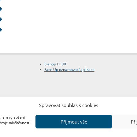
E-shop FF UK
Face Up oznamovací aplikace
Spravovat souhlas s cookies
cílem vylepšení
Přijmout vše
Př
droje návštěvnosti.
Copyright © FF UK 2026
Design:
Red Peppers