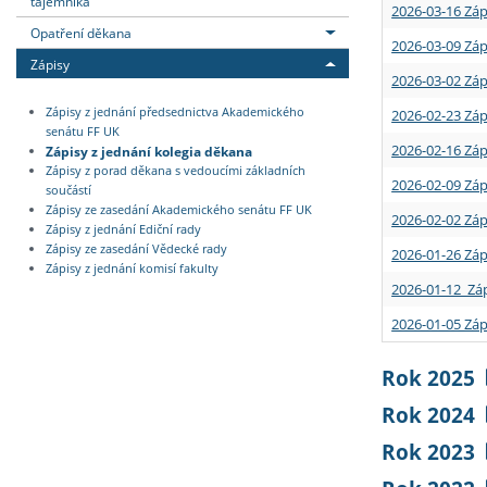
tajemníka
2026-03-16 Záp
Opatření děkana
2026-03-09 Záp
Zápisy
2026-03-02 Záp
Zápisy z jednání předsednictva Akademického
2026-02-23 Záp
senátu FF UK
2026-02-16 Záp
Zápisy z jednání kolegia děkana
Zápisy z porad děkana s vedoucími základních
2026-02-09 Záp
součástí
Zápisy ze zasedání Akademického senátu FF UK
2026-02-02 Záp
Zápisy z jednání Ediční rady
Zápisy ze zasedání Vědecké rady
2026-01-26 Záp
Zápisy z jednání komisí fakulty
2026-01-12 Záp
2026-01-05 Záp
Rok 2025
Rok 2024
Rok 2023