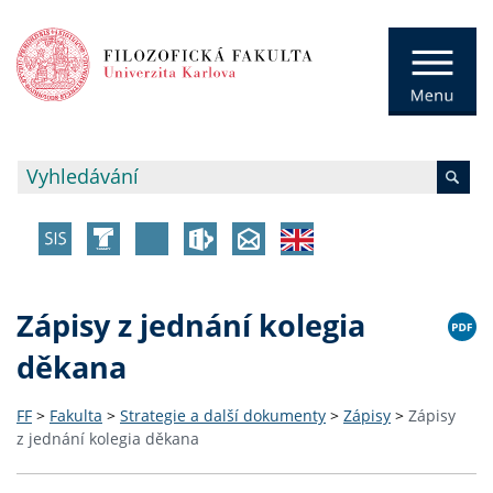
Zápisy z jednání kolegia
děkana
FF
>
Fakulta
>
Strategie a další dokumenty
>
Zápisy
>
Zápisy
z jednání kolegia děkana