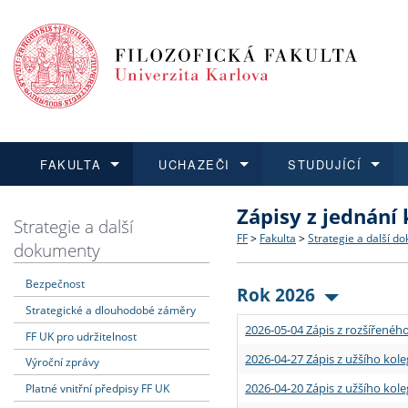
FAKULTA
UCHAZEČI
STUDUJÍCÍ
Zápisy z jednání
FAKULTA
UCHAZEČI
STUDUJÍCÍ
VĚDA A VÝZKUM
ZAHRANIČÍ
Struktura a historie
Co studovat a jak se přihlá
Bakalářské a magisterské
O vědě a výzkumu na FF
Aktuální nabídky a výběrov
Strategie a další
FF
>
Fakulta
>
Strategie a další d
dokumenty
Dozvědět se více
Podat přihlášku
Dozvědět se více
Dozvědět se více
Dozvědět se více
Strategie a další dokumen
Učitelské studijní program
Doktorské studium
Akademické kvalifikace
Vyjíždějící studenti
Bezpečnost
Rok 2026
Strategické a dlouhodobé záměry
Podpora a benefity pro z
Informace k průběhu přijí
Rigorózní řízení
Granty a projekty
Přijíždějící studenti
2026-05-04 Zápis z rozšířeného
FF UK pro udržitelnost
Absolventi fakulty
Vyjíždějící zaměstnanci
2026-04-27 Zápis z užšího kole
Výroční zprávy
2026-04-20 Zápis z užšího kole
Platné vnitřní předpisy FF UK
Fakultní školy FF UK