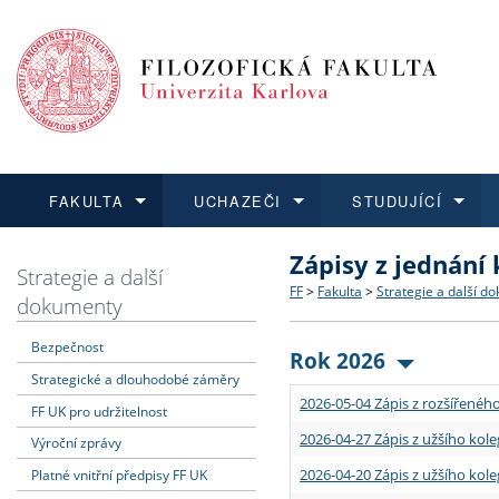
FAKULTA
UCHAZEČI
STUDUJÍCÍ
Zápisy z jednání
FAKULTA
UCHAZEČI
STUDUJÍCÍ
VĚDA A VÝZKUM
ZAHRANIČÍ
Struktura a historie
Co studovat a jak se přihlá
Bakalářské a magisterské
O vědě a výzkumu na FF
Aktuální nabídky a výběrov
Strategie a další
FF
>
Fakulta
>
Strategie a další d
dokumenty
Dozvědět se více
Podat přihlášku
Dozvědět se více
Dozvědět se více
Dozvědět se více
Strategie a další dokumen
Učitelské studijní program
Doktorské studium
Akademické kvalifikace
Vyjíždějící studenti
Bezpečnost
Rok 2026
Strategické a dlouhodobé záměry
Podpora a benefity pro z
Informace k průběhu přijím
Rigorózní řízení
Granty a projekty
Přijíždějící studenti
2026-05-04 Zápis z rozšířeného
FF UK pro udržitelnost
Absolventi fakulty
Vyjíždějící zaměstnanci
2026-04-27 Zápis z užšího kole
Výroční zprávy
2026-04-20 Zápis z užšího kole
Platné vnitřní předpisy FF UK
Fakultní školy FF UK