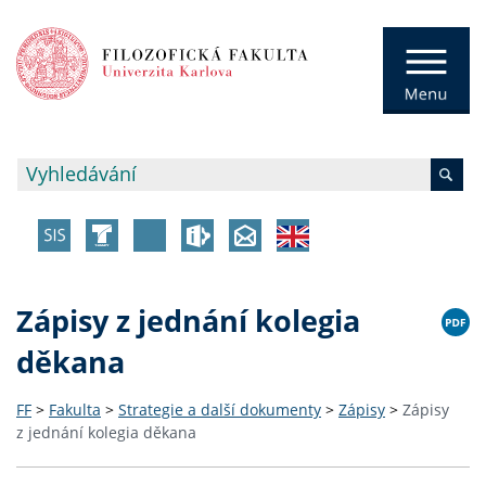
Zápisy z jednání kolegia
děkana
FF
>
Fakulta
>
Strategie a další dokumenty
>
Zápisy
>
Zápisy
z jednání kolegia děkana