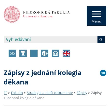
Zápisy z jednání kolegia
děkana
FF
>
Fakulta
>
Strategie a další dokumenty
>
Zápisy
>
Zápisy
z jednání kolegia děkana